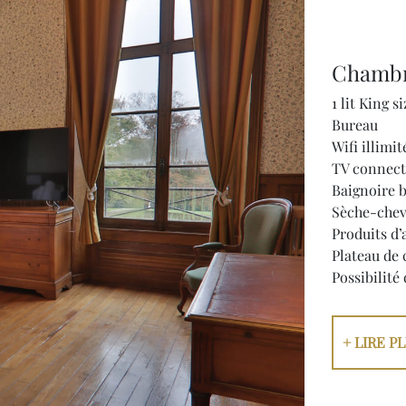
Chambr
1 lit King s
Bureau
Wifi illimit
TV connect
Baignoire b
Sèche-che
Produits d’
Plateau de 
Possibilité
+ LIRE P