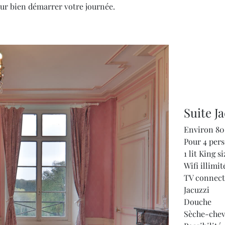
pour bien démarrer votre journée.
Suite J
Environ 8
Pour 4 per
1 lit King s
Wifi illimit
TV connect
Jacuzzi
Douche
Sèche-che