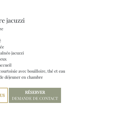
e jacuzzi
ize
é
ée
alnéo jacuzzi
veux
accueil
courtoisie avec bouilloire, thé et eau
 de déjeuner en chambre
RÉSERVER
LUS
DEMANDE DE CONTACT