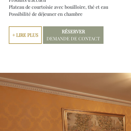
Plateau de courtoisie avec bouilloire, thé et eau
Possibilité de déjeuner en chambre
RÉSERVER
+ LIRE PLUS
DEMANDE DE CONTACT