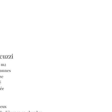
acuzzi
0 m2
sonnes
ize
é
ée
veux