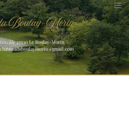
 du Boulay-Morin
manville 27930 Le Boulay-Morin
chateauduboulaymorin@gmail.com