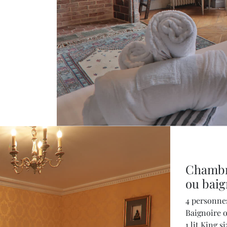
Chambre
ou baig
4 personne
Baignoire 
1 lit King 